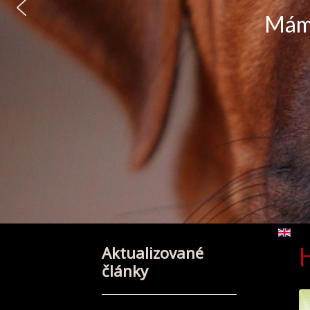
BISS,CIB,Show CH SK,
at the Wor
Vybert
Aktualizované
články