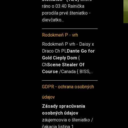
ráno o 03:40 Rainička
porodila prvé šteniatko -
dievčatko...
Rodokmeň P - vrh
Rodokmeň P vrh - Daisy x
Draco Ch PL
Dante Go for
Gold Cieply Dom
{
Ch
Scene Stealer Of
Course
/Canada { BISS,...
GDPR - ochrana osobných
údajov
Zásady spracúvania
osobných údajov
záujemcovia o šteniatko /
čakacia listina 1.