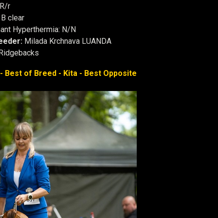
 R/r
B clear
ant Hyperthermia: N/N
eeder:
Milada Krchnava LUANDA
Ridgebacks
- Best of Breed - Kita - Best Opposite