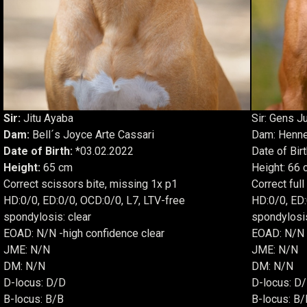
Sir:
Jitu Ayaba
Sir: Gens J
Dam:
Bell´s Joyce Arte Cassari
Dam: Henne
Date of Birth:
*03.02.2022
Date of Bir
Height:
65 cm
Height: 66
Correct scissors bite, missing 1x p1
Correct full
HD:0/0, ED:0/0, OCD:0/0, L7, LTV-free
HD:0/0, ED:
spondylosis: clear
spondylosis
EOAD: N/N -high confidence clear
EOAD: N/N -
JME: N/N
JME: N/N
DM: N/N
DM: N/N
D-locus: D/D
D-locus: D
B-locus: B/B
B-locus: B/