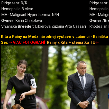
Ridge test: R/R
Ridge test:
Hemophilia B clear
Hemophilia 
MH- Malignant Hyperthermia: N/N
MH- Malign
Owner:
Karin Ohrablová
Owner /
Br
Vršanská
Breeder:
Likierová Zuzana Arte Cassari
Rhodesian 
Kita a Rainy na Medzinárodnej výstave v Lučenci - Rainička 
Sex
⇒ VIAC FOTOGRAFIÍ
Rainy x Kita + šteniatka TU
⇐