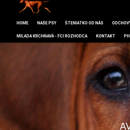
HOME
NAŠE PSY
ŠTENIATKO OD NÁS
ODCHOV
MILADA KRCHŇAVÁ - FCI ROZHODCA
KONTAKT
PH