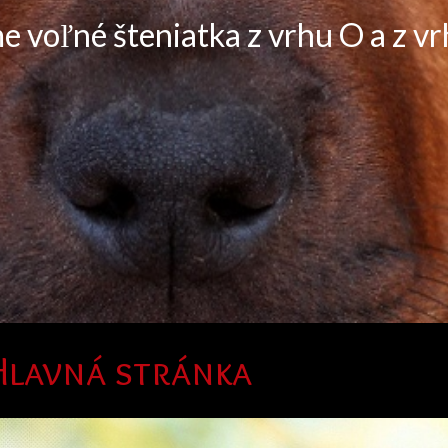
 Multi Grand Ch, Multi Ch, EJW *JUST LI
ld´s Greatest Show - CRUFTS 2024 in Birmingham WON
BEST OF BREED - entry 251 Rhodesian Ridgebacks
e váš jazyk
Hlavná stránka