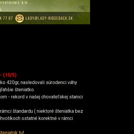
- (10/5)
tko 420gr, nasledovali súrodenci váhy
ľahšie šteniatko.
m - rekord v našej chovateľskej stanici
 rámci štandardu ( niektoré šteniatka bez
chvotíkoch ostatné korektné v rámci
šteniatok tu
!