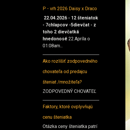
P - vrh 2026 Daisy x Draco
22.04.2026 - 12 šteniatok
- 7chlapcov -5dievčat - z
toho 2 dievčatká
hnedonosé
22.Apríla o
01:08am...
Ako rozlíšiť zodpovedného
chovateľa od predajcu
šteniat /množiteľa?
ZODPOVEDNÝ CHOVATEĽ
Faktory, ktoré ovplyvňujú
cenu šteniatka
Otázka ceny šteniatka patrí