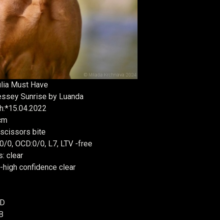
ulia Must Have
ssey Sunrise by Luanda
th:*15.04.2022
 cm
 scissors bite
0/0, OCD:0/0, L7, LTV -free
: clear
high confidence clear
/D
B