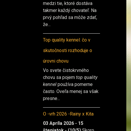
medzi tie, ktoré dostáva
takmer každý chovateľ. Na
prvý pohľad sa môže zdať,
že...
Top quality kennel: čo v
skutočnosti rozhoduje o
úrovni chovu
Vo svete čistokrvného
chovu sa pojem
top quality
kennel
používa pomerne
často. Oveľa menej sa však
presne...
O -vrh 2026 -Rainy x Kita
03 Apríla 2026 - 15
šteniatok - (10/5)
Skoro