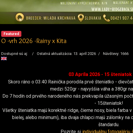
Featured
O -vrh 2026 -Rainy x Kita
Dostupné sú aj:
Ostatná aktualizácia: 13. apríl 2026
Návštevy: 1666
03 Apríla 2026 - 15 šteniatok 
Skoro ráno o 03:40 Rainička porodila prvé šteniatko - dievča
medzi 520gr - najvyššia váha a 380gr naj
Do 7 hodín od prvého narodeného nás prekvapila úžasným počto
- 15šteniatok!
Všetky šteniatka majú korektné ridge, čierne nosy, biela farba v
bielej, alebo minimum), iba dvaja chlapci majú zálomky na 
štandardu.
Pozrite si
individuálnu fotogalériu 