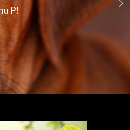
KE A DREAM OF LUANDA*
 IT ALL !!!