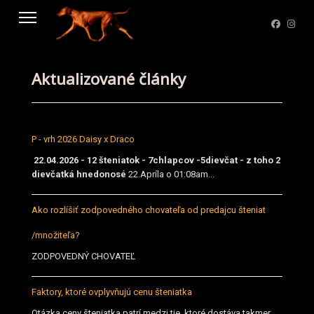
Aktualizované články
P - vrh 2026 Daisy x Draco
22.04.2026 - 12 šteniatok - 7chlapcov -5dievčat - z toho 2
dievčatká hnedonosé
22.Apríla o 01:08am...
Ako rozlíšiť zodpovedného chovateľa od predajcu šteniat
/množiteľa?
ZODPOVEDNÝ CHOVATEĽ
Faktory, ktoré ovplyvňujú cenu šteniatka
Otázka ceny šteniatka patrí medzi tie, ktoré dostáva takmer