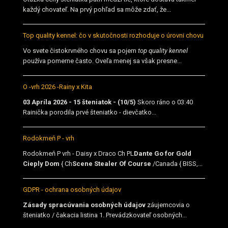
každý chovateľ. Na prvý pohľad sa môže zdať, že...
Top quality kennel: čo v skutočnosti rozhoduje o úrovni chovu
Vo svete čistokrvného chovu sa pojem
top quality kennel
používa pomerne často. Oveľa menej sa však presne...
O -vrh 2026 -Rainy x Kita
03 Apríla 2026 - 15 šteniatok - (10/5)
Skoro ráno o 03:40
Rainička porodila prvé šteniatko - dievčatko...
Rodokmeň P - vrh
Rodokmeň P vrh - Daisy x Draco Ch PL
Dante Go for Gold
Cieply Dom
{ Ch
Scene Stealer Of Course
/Canada { BISS,...
GDPR - ochrana osobných údajov
Zásady spracúvania osobných údajov
záujemcovia o
šteniatko / čakacia listina 1. Prevádzkovateľ osobných...