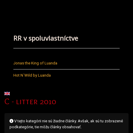
RR v spoluvlastníctve
Jonas the King of Luanda
Hot N´Wild by Luanda
Vyberte váš jazyk
C - litter 2010
Info
V tejto kategórii nie sú žiadne články. Avšak, ak sú tu zobrazené
podkategórie, tie môžu články obsahovať.