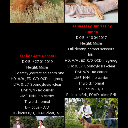
Hennessey Sunrise by
Luanda
D.O.B: * 10.04.2017
Height: 66cm
Full dentity ,correct scissors
bite
Erebos Arte Cassari
HD: A/A , ED: 0/0, OCD: neg/neg
D.O.B: * 27.01.2019
LTV: 0, L7, Spondylosis -clear
Height: 66cm
DM: N/N - no carrier
Full dentity ,correct scissors bite
JME: N/N - no carrier
HD: A/A , ED: 0/0, OCD: neg/neg
Thyroid: normal
LTV: 0, L7, Spondylosis -clear
D - locus - D/D
DM: N/N - no carrier
B - locus B/b, EOAD -clear, R/R
JME: N/N - no carrier
Thyroid: normal
D - locus - D/D
B - locus B/B, EOAD clear, R/R