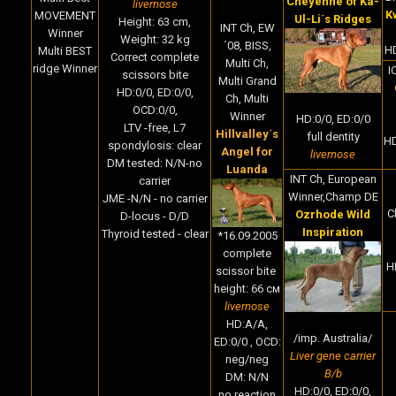
Cheyenne of Ka-
livernose
K
MOVEMENT
Ul-Li´s Ridges
Height:
63 cm,
INT Ch, EW
Winner
Weight:
32
kg
´08, BISS,
HD
Multi BEST
Correct complete
Multi Ch,
ridge Winner
I
scissors bite
Multi Grand
HD:0/0, ED:0/0,
Ch, Multi
OCD:0/0,
Winner
HD:0/0, ED:0/0
LTV -free, L7
Hillvalley´s
full dentity
HD
spondylosis: clear
Angel for
livernose
DM tested: N/N-no
Luanda
INT Ch, European
carrier
Winner,Champ DE
JME -N/N - no carrier
C
Ozrhode Wild
D-locus - D/D
Inspiration
Thyroid tested - clear
*16.09.2005
complete
H
scissor bite
height: 66 cм
livernose
HD:A/A,
/imp. Australia/
ED:0/0 , OCD:
Liver gene carrier
neg/neg
B/b
DM: N/N
HD:0/0, ED:0/0,
no reaction