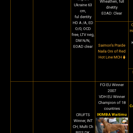
Wheathen, full
Ukraine 63
dnetity
cm,
EOAD: Clear
ful dentity
HD A /A, ED
C
O/0, OCD
H
free, LTV neg,
DM N/N,
Saimon's Praide
EOAD clear
Naila Oni of Red
Hot Line MCH
FCI EU Winner
2007
VDH EU Winner
Champion of 18
C
countries
IKIMBA Waitimu
CRUFTS
Winner, INT
CH, Multi Ch
BISS DK,