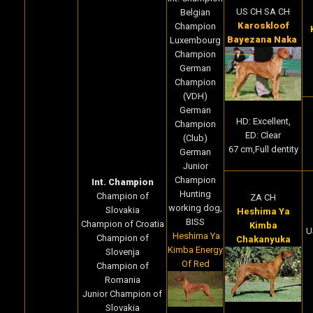
US CH SA CH
Belgian
Karoskloof
Champion
K
Bayezana Naka
Luxembourg
Champion
German
Champion
(VDH)
German
HD: Excellent,
Champion
ED: Clear
(Club)
67 cm,Full dentity
German
Junior
Champion
Int. Champion
Hunting
Champion of
ZA CH
working dog,
Slovakia
Heshima Ya
BISS
Champion of Croatia
Kimba
U
Heshima Ya
Champion of
Chakanyuka
Kimba Energy
Slovenja
Of Red
Champion of
Romania
Junior Champion of
Slovakia