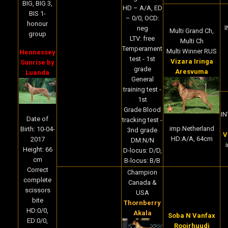
BIG, BIG 3,
HD – A/A, ED
BIS 1-
– 0/0, OCD:
honour
I
neg
Multi Grand Ch,
group
LTV: free
Multi Ch
Temperament
Multi Winner RUS
Hennessey
test - 1st
Vizara Iringa
Sunrise by
grade
Aresvuma
Luanda
General
training test -
1st
Grade Blood
IN
Date of
tracking test -
imp.Netherland
Birth: 10-04-
3nd grade
V
HD:A/A, 64cm
2017
DM:N/N
Height: 66
D-locus: D/D,
cm
B-locus: B/B
Correct
Champion
complete
Canada &
scissors
USA
bite
Thornberry
HD:0/0,
Akala
Soba N Vanfax
ED:0/0,
Rooirhuudi