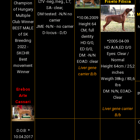
Fiselo Filicia
LTV -neg./neg., L7,
I
Champion
SA- clear,
of Hungary
DM tested: -N/N no
M
Multiple
*10.06.2009
carrier
Club Winner
Height 64
JME -N/N - no carrier
N
BEST MALE
CM
, full
D-locus - D/D
of SK
dentity
Breeding
*2005-04-09
HD:0/0,
2022 -
HD A/A,ED 0/0
ED:0/0,
SKCHR
Eyes: Clear /
DM: -N/N
Best
Normal
EOAD: clear
movement
Height 64cm / 25,2
Liver gene
Winner
inches
carrier B/b
Weigth 38kg / 83,6
Ibs
Erebos
DM: N/N, EOAD-
I
Arte
Clear
Cassari
Liver gene carrier
B/b
C
D.O.B: *
10.04.2017