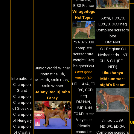
BISS France
Villagedogs
Hot Topic
68cm, HD:0/0,
ED:0/0, OCD:neg
Complete scissors
bite
*24.07.2008
DM: N/N
complete
CH Belgium CH
scissor bite
Netherlands INT
weight:39кg
CH. & CH. (BEL,
height:68cм
NED)
Junior World Winner
Liver gene
Ukukhanya
Internatinal Ch,
carrier B/b
International
Midsummer-
Multi Ch, Multi BISS
,
HD – A/A, ED
Champion
night's Dream
Multi Winner
– 0/0, OCD:
Grand
Jelany Red Djimbo
neg
Champion
Farey
DM:N/N,
Champion
JME: N/N
of Slovakia
EOAD: clear
Champion
Very nice
of Hungary
/import USA
U
friendly
Champion
HD:0/0, ED:0/0
character
of Croatia
Complete scissors