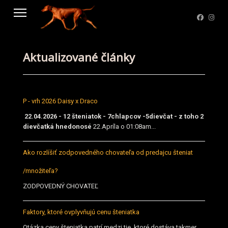
Aktualizované články
P - vrh 2026 Daisy x Draco
22.04.2026 - 12 šteniatok - 7chlapcov -5dievčat - z toho 2
dievčatká hnedonosé
22.Apríla o 01:08am...
Ako rozlíšiť zodpovedného chovateľa od predajcu šteniat
/množiteľa?
ZODPOVEDNÝ CHOVATEĽ
Faktory, ktoré ovplyvňujú cenu šteniatka
Otázka ceny šteniatka patrí medzi tie, ktoré dostáva takmer