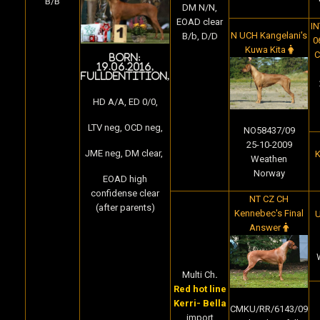
B/B
DM N/N,
EOAD clear
I
N UCH Kangelani's
B/b, D/D
0
Kuwa Kita
C
Born:
19.06.2016,
fulldentition,
HD A/A, ED 0/0,
LTV neg, OCD neg,
NO58437/09
25-10-2009
JME neg, DM clear,
K
Weathen
Norway
EOAD high
confidense clear
NT CZ CH
(after parents)
Kennebec's Final
U
Answer
Multi Ch
.
Red hot line
Kerri- Bella
CMKU/RR/6143/09
import