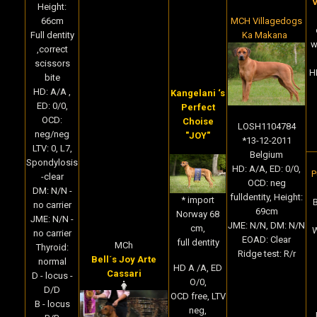
V
Height:
MCH Villagedogs
66cm
Ka Makana
Full dentity
w
,correct
scissors
H
bite
HD: A/A ,
Kangelani ‘s
ED: 0/0,
Perfect
OCD:
Choise
LOSH1104784
neg/neg
"JOY"
*13-12-2011
LTV: 0, L7,
Belgium
Spondylosis
HD: A/A, ED: 0/0,
P
-clear
OCD: neg
DM: N/N -
fulldentity, Height:
* import
no carrier
69cm
Norway 68
JME: N/N -
JME: N/N, DM: N/N
cm,
W
no carrier
EOAD: Clear
full dentity
MCh
Thyroid:
Ridge test: R/r
Bell´s Joy Arte
normal
HD A /A, ED
Cassari
D - locus -
O/0,
D/D
OCD free,
LTV
B - locus
neg,