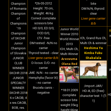
*
26-05-2012
Champion
bite
Height:
70 cm,
of Romania
DM:N/N, thyroid:
Weight:
46
kg
Champion
clear
Correct complete
of
Liver gene carrier
scissors bite
Champions
B/b
HD:0/0, ED:0/0,
´19
Junior World
T
OCD:0/0,
Champion
Winner 2010
ICh, Grand Rus Ch,
LTV -free
of SKCHR
World Winner
Multi Ch & winnner
DM tested: -N/N no
Junior
2013
Heshima Ya
carrier
Champion
ICH, Multi Ch,
Kimba Fuku
Thyroid tested - clear
of Slovakia
Multi Winner
Shabalala
Liver gene carrier B/b
JUNIOR
Aresvuma
D-locus: D/D -no
CLUB
Olana Red
carrier
WINNER
W
JME -N/N - no carrier
SKCHR 2018
Hemphylia (facor IX)
JUNIOR
- no carrier
SPECIALTY
/import JAR/
Brucela canis -
WINNER
*18.01.2009
HD-A, ED (free)
negative
SKCHR 2018
HD
complete
character test: 1 (T-
6 x CACIB, 4
scissor bite
1)
x res.CACIB,
weight:35кg
BOB, res.
height:66cм