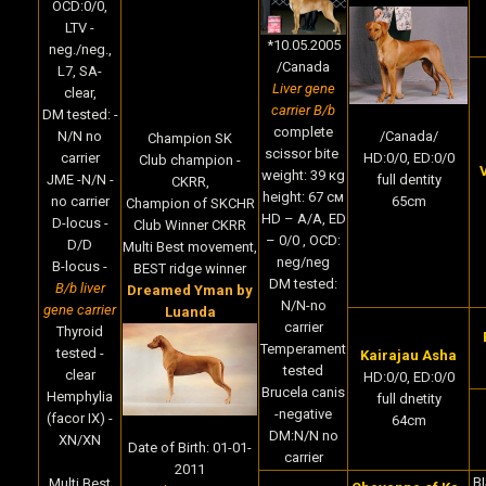
OCD:0/0,
LTV -
*10.05.2005
neg./neg.,
/Canada
L7, SA-
Liver gene
clear,
carrier B/b
DM tested: -
complete
N/N no
/Canada/
Champion SK
scissor bite
carrier
HD:0/0, ED:0/0
Club champion -
weight: 39 кg
JME -N/N -
full dentity
CKRR,
height: 67 cм
no carrier
65cm
Champion of SKCHR
HD – A/A, ED
D-locus -
Club Winner CKRR
– 0/0 , OCD:
D/D
Multi Best movement,
neg/neg
B-locus -
BEST ridge winner
DM tested:
B/b liver
Dreamed Yman by
N/N-no
gene carrier
Luanda
carrier
Thyroid
Temperament
tested -
Kairajau Asha
tested
clear
HD:0/0, ED:0/0
Brucela canis
Hemphylia
full dnetity
-negative
(facor IX) -
64cm
DM:N/N no
XN/XN
Date of Birth
:
01-01-
carrier
2011
B
Multi Best