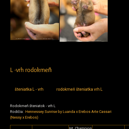
L -vrh rodokmeň
šteniatka L - vrh
rodokmeň šteniatka vrh L
Rodokmeň šteniatok - vrh L
Rodičia:
Hennessey Sunrise by Luanda x Erebos Arte Cassari
(Nessy x Erebos)
Int. Champion