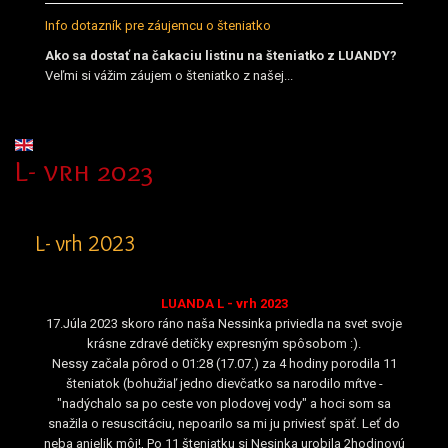
Info dotazník pre záujemcu o šteniatko
Ako sa dostať na čakaciu listinu na šteniatko z LUANDY?
Veľmi si vážim záujem o šteniatko z našej...
Vyberte váš jazyk
L- vrh 2023
L- vrh 2023
LUANDA L - vrh 2023
17.Júla 2023 skoro ráno naša Nessinka priviedla na svet svoje
krásne zdravé detičky expresným spôsobom :).
Nessy začala pôrod o 01:28 (17.07.) za 4 hodiny porodila 11
šteniatok (bohužiaľ jedno dievčatko sa narodilo mŕtve -
"nadýchalo sa po ceste von plodovej vody" a hoci som sa
snažila o resuscitáciu, nepoarilo sa mi ju priviesť späť. Leť do
neba anjelik môj!, Po 11 šteniatku si Nesinka urobila 2hodinovú