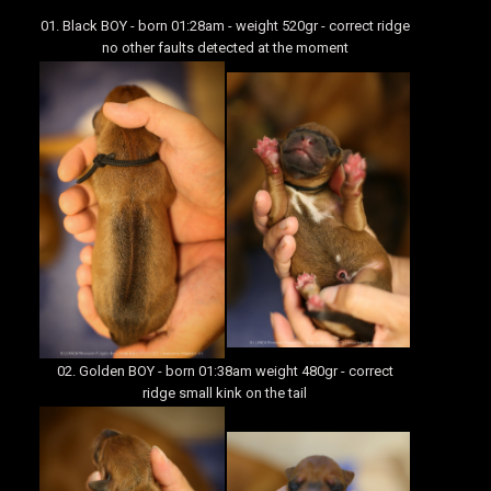
01. Black BOY - born 01:28am - weight 520gr - correct ridge
no other faults detected at the moment
02. Golden BOY - born 01:38am weight 480gr - correct
ridge small kink on the tail