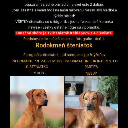
pauzu a následne priviedla na svet ešte 2 ďalšie.
Som šťastná a veľmi hrdá na našu milovanú Nessy, aký hladké a
rýchly pôrod!
VŠETKY šteniatka sú s ridge - iba jedna fenka má 1 korunku
navyše - všetky ostatné ridge sú v poriadku.
Konečné skóre je 12 šteniatok 8 chlapcov a 4 dievčatá.
Predstavujeme naše šteniatka - fotografie - deň 1.
Rodokmeň šteniatok
Fotogaléria šteniatok - od narodenia po 8 týždňov
INFORMÁCIE PRE ZÁUJEMCOV
INFORMATION FOR INTERESTED
O ŠTENIATKO
PARTIES
EREBOS
NESSY