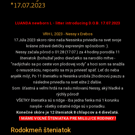
*17.07.2023
LUANDA newborn L - litter introducing D.O.B. 17.07.2023
VRH L 2023 - Nessy x Erebos
17.Júla 2023 skoro ráno naša Nessinka priviedla na svet svoje
krásne zdravé detičky expresným spôsobom :).
Nessy začala pôrod o 01:28 (17.07.) za 4 hodiny porodila 11
šteniatok (bohužiaľ jedno dievčatko sa narodilo mŕtve -
"nadýchalo sa po ceste von plodovej vody" a hoci som sa snažila
o resuscitáciu, nepoarilo sa mi ju priviesť späť. Leť do neba
anjelik môj!, Po 11 šteniatku si Nesinka urobila 2hodinovú pauzu a
následne priviedla na svet ešte 2 ďalšie.
Som šťastná a veľmi hrdá na našu milovanú Nessy, aký hladké a
rýchly pôrod!
VŠETKY šteniatka sú s ridge - iba jedna fenka má 1 korunku
navyše - všetky ostatné ridge sú v poriadku.
Konečné skóre je 12 šteniatok 8 chlapcov a 4 dievčatá.
! MÁME VOĽNÉ ŠTENIATKA PRE MILUJ/CE RODINKY !
Rodokmeň šteniatok