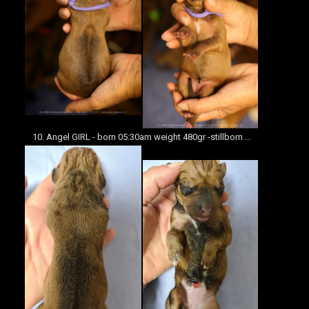
10. Angel GIRL - born 05:30am weight 480gr -stillborn ...