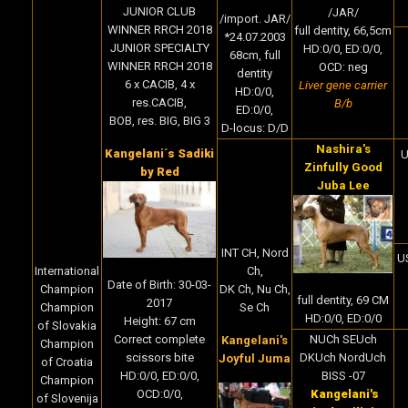
JUNIOR CLUB
/JAR/
/import. JAR/
WINNER RRCH 2018
full dentity, 66,5cm
*24.07.2003
JUNIOR SPECIALTY
HD:0/0, ED:0/0,
68cm, full
WINNER RRCH 2018
OCD: neg
dentity
6 x CACIB, 4 x
Liver gene carrier
HD:0/0,
res.CACIB,
B/b
ED:0/0,
BOB, res. BIG, BIG 3
D-locus: D/D
Nashira's
Kangelani´s Sadiki
U
Zinfully Good
by Red
Juba Lee
INT CH, Nord
U
International
Ch,
Date of Birth:
30-03-
Champion
DK Ch, Nu Ch,
full dentity, 69 CM
2017
Champion
Se Ch
HD:0/0, ED:0/0
Height: 67 cm
of Slovakia
NUCh SEUch
Correct complete
Kangelani's
Champion
DKUch NordUch
scissors bite
Joyful Juma
of Croatia
BISS -07
HD:0/0, ED:0/0,
Champion
Kangelani's
OCD:0/0,
of Slovenija