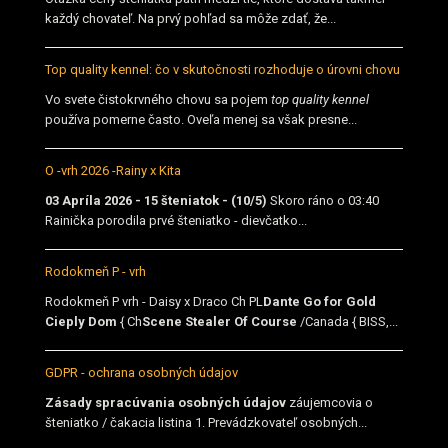
každý chovateľ. Na prvý pohľad sa môže zdať, že...
Top quality kennel: čo v skutočnosti rozhoduje o úrovni chovu
Vo svete čistokrvného chovu sa pojem
top quality kennel
používa pomerne často. Oveľa menej sa však presne...
O -vrh 2026 -Rainy x Kita
03 Apríla 2026 - 15 šteniatok - (10/5)
Skoro ráno o 03:40
Rainička porodila prvé šteniatko - dievčatko...
Rodokmeň P - vrh
Rodokmeň P vrh - Daisy x Draco Ch PL
Dante Go for Gold
Cieply Dom
{ Ch
Scene Stealer Of Course
/Canada { BISS,...
GDPR - ochrana osobných údajov
Zásady spracúvania osobných údajov
záujemcovia o
šteniatko / čakacia listina 1. Prevádzkovateľ osobných...