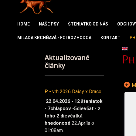
HOME
NAŠE PSY
ŠTENIATKO OD NÁS
ODCHOV
MILADA KRCHŇAVÁ - FCI ROZHODCA
KONTAKT
PH
Vybert
Aktualizované
Ph
články
M-
P - vrh 2026 Daisy x Draco
22.04.2026 - 12 šteniatok
- 7chlapcov -5dievčat - z
toho 2 dievčatká
hnedonosé
22.Apríla o
01:08am...