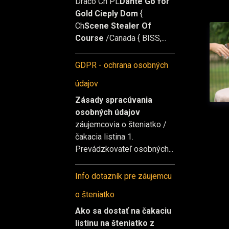
Draco Ch PL
Dante Go for
Gold Cieply Dom
{
Ch
Scene Stealer Of
Course
/Canada { BISS,...
GDPR - ochrana osobných
údajov
Zásady spracúvania
osobných údajov
záujemcovia o šteniatko /
čakacia listina 1.
Prevádzkovateľ osobných...
Info dotazník pre záujemcu
o šteniatko
Ako sa dostať na čakaciu
listinu na šteniatko z