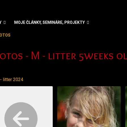
Y
MOJE ČLÁNKY, SEMINÁRE, PROJEKTY
OTOS
e váš jazyk
otos - M - litter 5weeks o
 litter 2024