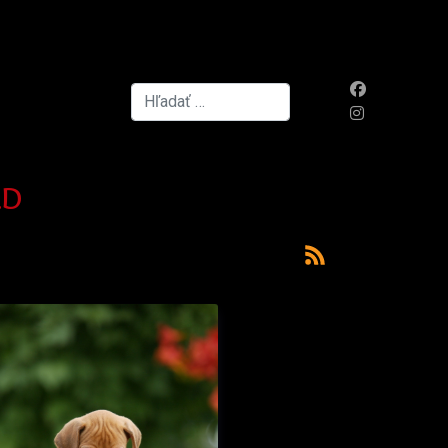
Hľadať...
ld