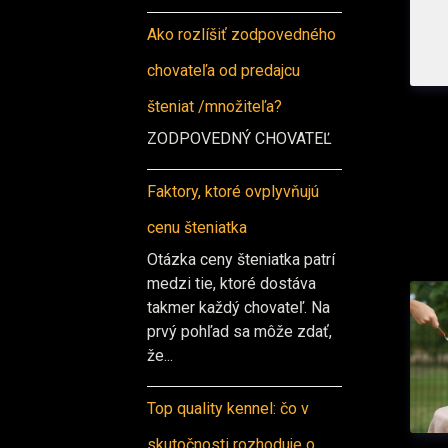
Ako rozlíšiť zodpovedného
chovateľa od predajcu
šteniat /množiteľa?
ZODPOVEDNÝ CHOVATEĽ
Faktory, ktoré ovplyvňujú
cenu šteniatka
Otázka ceny šteniatka patrí
medzi tie, ktoré dostáva
takmer každý chovateľ. Na
prvý pohľad sa môže zdať,
že...
Top quality kennel: čo v
skutočnosti rozhoduje o