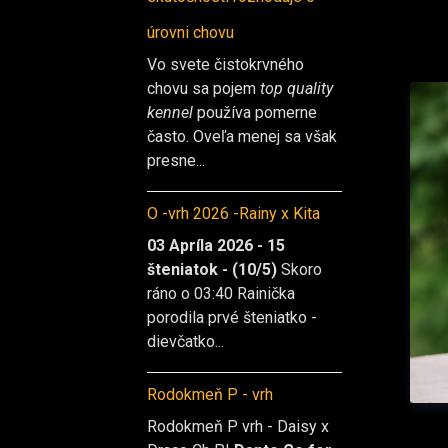
úrovni chovu
Vo svete čistokrvného
chovu sa pojem
top quality
kennel
používa pomerne
často. Oveľa menej sa však
presne...
O -vrh 2026 -Rainy x Kita
03 Apríla 2026 - 15
šteniatok - (10/5)
Skoro
ráno o 03:40 Rainička
porodila prvé šteniatko -
dievčatko...
Rodokmeň P - vrh
Rodokmeň P vrh - Daisy x