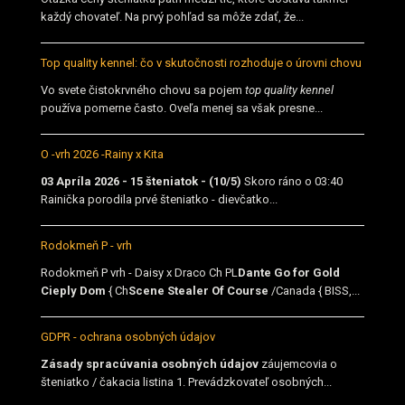
každý chovateľ. Na prvý pohľad sa môže zdať, že...
Top quality kennel: čo v skutočnosti rozhoduje o úrovni chovu
Vo svete čistokrvného chovu sa pojem
top quality kennel
používa pomerne často. Oveľa menej sa však presne...
O -vrh 2026 -Rainy x Kita
03 Apríla 2026 - 15 šteniatok - (10/5)
Skoro ráno o 03:40
Rainička porodila prvé šteniatko - dievčatko...
Rodokmeň P - vrh
Rodokmeň P vrh - Daisy x Draco Ch PL
Dante Go for Gold
Cieply Dom
{ Ch
Scene Stealer Of Course
/Canada { BISS,...
GDPR - ochrana osobných údajov
Zásady spracúvania osobných údajov
záujemcovia o
šteniatko / čakacia listina 1. Prevádzkovateľ osobných...