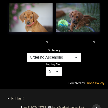
Ordering
Display Num
Powered by
Phoca Gallery
Prihlásiť
+421907447787
lady@lady-ridgeback.sk