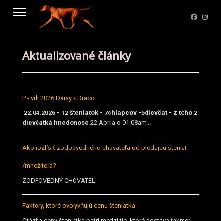
Aktualizované články
P - vrh 2026 Daisy x Draco
22.04.2026 - 12 šteniatok - 7chlapcov -5dievčat - z toho 2
dievčatká hnedonosé
22.Apríla o 01:08am...
Ako rozlíšiť zodpovedného chovateľa od predajcu šteniat
/množiteľa?
ZODPOVEDNÝ CHOVATEĽ
Faktory, ktoré ovplyvňujú cenu šteniatka
Otázka ceny šteniatka patrí medzi tie, ktoré dostáva takmer