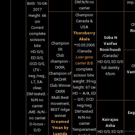
DM:N/N no
imp.
Birth: 10-04-
carrier
2017
Champion
Height: 66
Canada &
cm
C
USA
Correct
Ri
Thornberry
complete
Soba N
Akala
scissors
Champion
Vanfax
*10.05.2005
bite
SK
Rooirhuudi
/Canada
HD:0/0,
Club
/Canada/
Liver gene
ED:0/0,
champion -
HD:0/0, ED:0/0
carrier B/b
OCD:0/0,
C
CKRR,
full dentity
complete
LTV -
Van
Champion of
65cm
scissor bite
neg./neg.,
SKCHR
weight: 39 кg
L7, SA-
Club Winner
height: 67 cм
clear,
CKRR
HD – A/A, ED
DM tested: -
Multi Best
– 0/0 , OCD:
N/N no
movement,
neg/neg
carrier
BEST ridge
DM tested:
JME -N/N -
Eag
winner
N/N-no
no carrier
Kairajau
Dreamed
carrier
D-locus -
Asha
Yman by
Temperament
D/D
HD:0/0, ED:0/0
Luanda