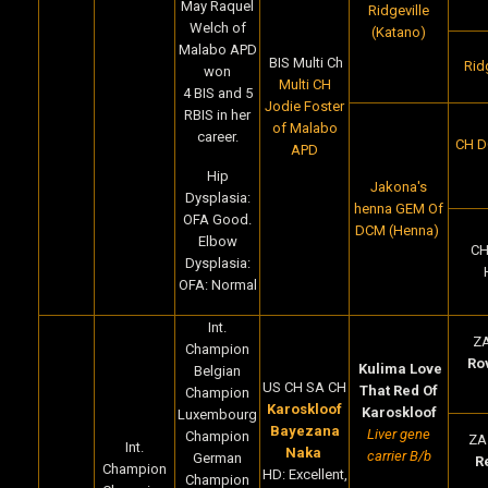
May Raquel
Ridgeville
Welch of
(Katano)
Malabo APD
BIS Multi Ch
Rid
won
Multi CH
4 BIS and 5
Jodie Foster
RBIS in her
of Malabo
career.
CH D
APD
Hip
Jakona's
Dysplasia:
henna GEM Of
OFA Good.
DCM (Henna)
Elbow
CH 
Dysplasia:
OFA: Normal
Int.
Z
Champion
Ro
Kulima Love
Belgian
US CH SA CH
That Red Of
Champion
Karoskloof
Karoskloof
Luxembourg
Bayezana
Liver gene
Champion
ZA
Int.
Naka
carrier B/b
German
R
Champion
HD: Excellent,
Champion