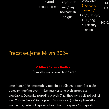
Australia/
Thyroid
ED:0/0 , OCD:
Mul
Liver gene
tested - clear
neg/neg
Oz
carrier B/b
no reaction
HD:0/0, ED:0/0,
to gun
OCD, neg.
HD:0/
full dentity
f
64cm
Predstavujeme M- vrh 2024
M litter (Daisy x Redford)
Šteniatka narodené: 14.07.2024
Sme šťastní, že sme mohli v nedeľu 14.Júla 2024 pomôcť našej
Daisy priniesť na svet 11 šteniatok z toho 9 chlapcov a 2
dievčatka. Daisynka porodila prvých 7 za 3hodiny a celý pôrod jej
trval 7hodín (nepočítame predpôrodný čas :). Všetky šteniatka
majú ridge, jeden chlapček s korunkami navyše a 1 chlapček