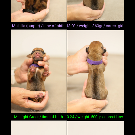
Ms Lilla (purple) / time of birth: 13:03 / weight: 360gr / corect girl
Mr Light Green/ time of birth: 13:24 / weight: 500gr / corect boy