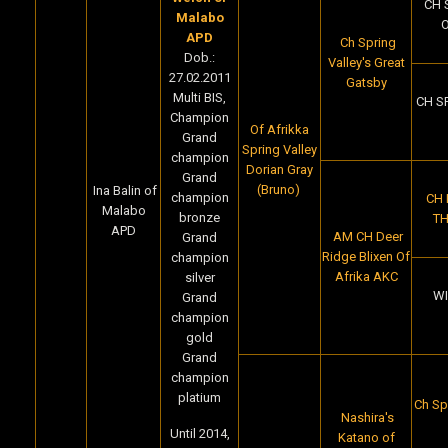
CH 
Malabo
APD
Ch Spring
Dob.:
Valley's Great
27.02.2011
Gatsby
Multi BIS,
CH S
Champion
Of Afrikka
Grand
Spring Valley
champion
Dorian Gray
Grand
(Bruno)
Ina Balin of
champion
CH 
Malabo
bronze
TH
APD
AM CH Deer
Grand
Ridge Blixen Of
champion
Afrika AKC
silver
WI
Grand
champion
gold
Grand
champion
platium
Ch Spr
Nashira's
Until 2014,
Katano of