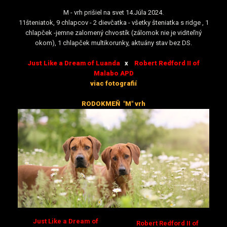
M - vrh prišiel na svet 14.Júla 2024.
11šteniatok, 9 chlapcov - 2 dievčatka - všetky šteniatka s ridge , 1
chlapček -jemne zalomený chvostík (zálomok nie je viditeľný
okom), 1 chlapček multikorunky, aktuány stav bez DS.
Just Like a Dream of Luanda
x
Robert Redford II of
Malabo APD
viac fotografií
RODOKMEŇ
"M"
vrh
Just Like a Dream of
Robert Redford II of