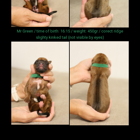
Mr Green / time of birth: 16:15 / weight: 450gr / corect ridge
slighty kinked tail (not visible by eyes)