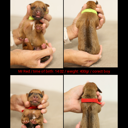
Mr Red / time of birth: 14:02 / weight: 400gr / corect boy