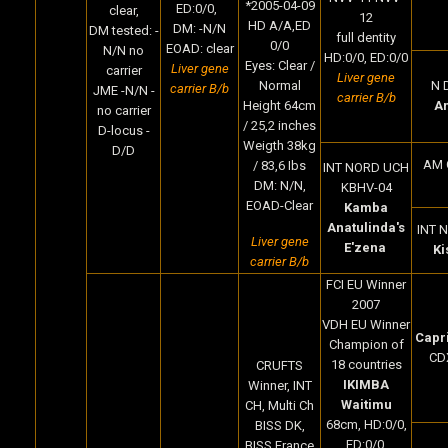
*2005-04-09
ED:0/0,
clear,
12
HD A/A,ED
DM: -N/N
DM tested: -
full dentity
0/0
EOAD: clear
N/N no
HD:0/0, ED:0/0
Eyes: Clear /
Liver gene
carrier
Liver gene
Normal
N D
carrier B/b
JME -N/N -
carrier B/b
Height 64cm
Am
no carrier
/ 25,2 inches
D-locus -
Weigth 38kg
D/D
AM 
/ 83,6 Ibs
INT NORD UCH
DM: N/N,
KBHV-04
EOAD-Clear
Kamba
Anatulinda's
INT N
Liver gene
E'zena
Ki
carrier B/b
FCI EU Winner
2007
VDH EU Winner
Capr
Champion of
CD
18 countries
CRUFTS
IKIMBA
Winner, INT
Waitimu
CH, Multi Ch
68cm, HD:0/0,
BISS DK,
ED:0/0,
BISS France