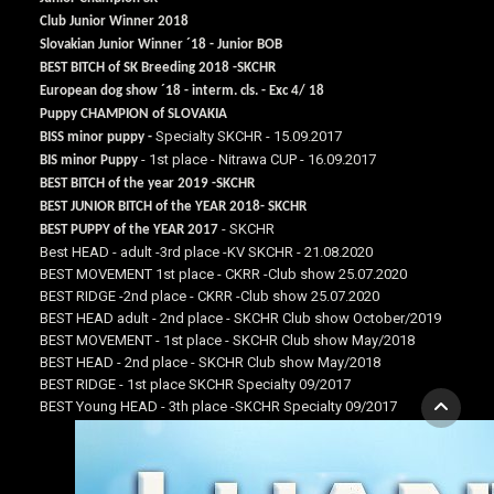
Club Junior Winner 2018
Slovakian Junior Winner ´18 - Junior BOB
BEST BITCH of SK Breeding 2018 -SKCHR
European dog show ´18 - interm. cls. - Exc 4/ 18
Puppy CHAMPION of SLOVAKIA
Specialty SKCHR - 15.09.2017
BISS minor puppy -
- 1st place - Nitrawa CUP - 16.09.2017
BIS minor Puppy
BEST BITCH of the year 2019 -SKCHR
BEST JUNIOR BITCH of the YEAR 2018- SKCHR
- SKCHR
BEST PUPPY of the YEAR 2017
Best HEAD - adult -3rd place -KV SKCHR - 21.08.2020
BEST MOVEMENT 1st place - CKRR -Club show 25.07.2020
BEST RIDGE -2nd place - CKRR -Club show 25.07.2020
BEST HEAD adult - 2nd place - SKCHR Club show October/2019
BEST MOVEMENT - 1st place - SKCHR Club show May/2018
BEST HEAD - 2nd place - SKCHR Club show May/2018
BEST RIDGE - 1st place SKCHR Specialty 09/2017
BEST Young HEAD - 3th place -SKCHR Specialty 09/2017