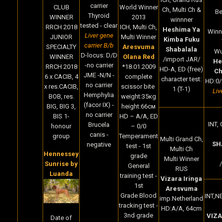
carrier
CLUB
World Winner
Ch, Multi Ch &
Be
Thyroid
WINNER
2013
winnner
tested - clear
RRCH 2018
ICH, Multi Ch,
Heshima Ya
Winn
Liver gene
JUNIOR
Multi Winner
Kimba Fuku
carrier B/b
SPECIALTY
Aresvuma
Shabalala
Wu
D-locus: D/D
WINNER
Olana Red
/import JAR/
He
-no carrier
RRCH 2018
*18.01.2009
HD-A, ED (free)
Ch
JME -N/N -
6 x CACIB, 4
complete
character test:
HD:0/0
no carrier
x res.CACIB,
scissor bite
1 (T-1)
Liv
Hemphylia
BOB, res.
weight:35кg
(facor IX) -
BIG, BIG 3,
height:66cм
no carrier
BIS 1-
HD – A/A, ED
INT, 
Brucela
honour
– 0/0
canis -
group
Temperament
Multi Grand Ch,
SH
negative
test - 1st
Multi Ch
Hennessey
grade
Multi Winner
Sunrise by
General
RUS
Luanda
training test -
Vizara Iringa
1st
Aresvuma
Grade Blood
INT,N
imp.Netherland
tracking test -
HD:A/A, 64cm
3nd grade
VIZA
Date of