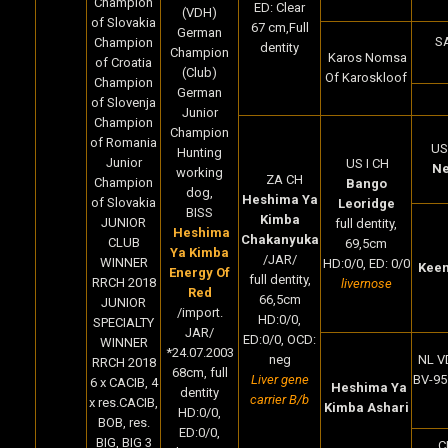
Champion
ED: Clear
(VDH)
of Slovakia
67 cm,Full
German
S
Champion
dentity
Champion
Karos Nomsa
of Croatia
(Club)
Of Karoskloof
Champion
German
of Slovenja
Junior
Champion
Champion
of Romania
US
Hunting
Junior
US I CH
Ne
working
ZA CH
Champion
Bango
dog,
Heshima Ya
of Slovakia
Leoridge
BISS
Kimba
JUNIOR
full dentity,
Heshima
Chakanyuka
CLUB
69,5cm
Ya Kimba
/JAR/
WINNER
HD:0/0, ED: 0/0
Keen
Energy Of
full dentity,
RRCH 2018
livernose
Red
66,5cm
JUNIOR
/import.
HD:0/0,
SPECIALTY
JAR/
ED:0/0, OCD:
WINNER
*24.07.2003
neg
NL V
RRCH 2018
68cm, full
Liver gene
BV-9
6 x CACIB, 4
Heshima Ya
dentity
carrier B/b
x res.CACIB,
Kimba Ashari
HD:0/0,
BOB, res.
ED:0/0,
BIG, BIG 3
C