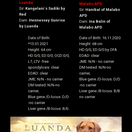
Luanda
Malabo APD
Sir:
Kangelani´s Sadiki by
Sir:
Hanibal of Malabo
Red
APD
Dam:
Hennessey Sunrise
Dam:
Ina Balin of
by Luanda
Malabo APD
Date of Birth
:
Date of Birth
: 16.11.2020
*13.01.2021
Height:
68 cm
Height: 64
cm
HD:0/0, ED:0/0 by OFA
HD:0/0, ED:0/0, OCD:0/0,
EOAD: clear
L7, LTV -free
JME: N/N - no carrier
spondylosis: clear
DM tested: N/N-no
EOAD: clear
carrier,
JME: N/N - no carrier
Blue gene /D-locus: D/D
DM tested: N/N-no
-no carrier
carrier,
Liver gene /B-locus: B/B
Blue gene /D-locus: D/D
no carrier
-no carrier
Liver gene /B-locus: B/b