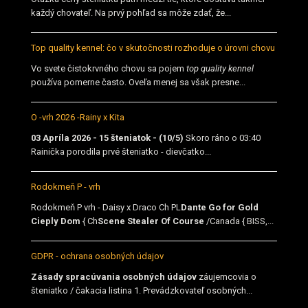
každý chovateľ. Na prvý pohľad sa môže zdať, že...
Top quality kennel: čo v skutočnosti rozhoduje o úrovni chovu
Vo svete čistokrvného chovu sa pojem
top quality kennel
používa pomerne často. Oveľa menej sa však presne...
O -vrh 2026 -Rainy x Kita
03 Apríla 2026 - 15 šteniatok - (10/5)
Skoro ráno o 03:40
Rainička porodila prvé šteniatko - dievčatko...
Rodokmeň P - vrh
Rodokmeň P vrh - Daisy x Draco Ch PL
Dante Go for Gold
Cieply Dom
{ Ch
Scene Stealer Of Course
/Canada { BISS,...
GDPR - ochrana osobných údajov
Zásady spracúvania osobných údajov
záujemcovia o
šteniatko / čakacia listina 1. Prevádzkovateľ osobných...