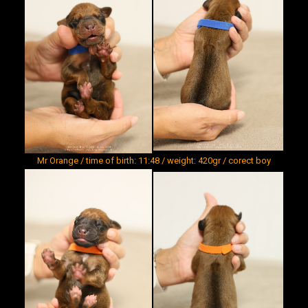
Mr Orange / time of birth: 11:48 / weight: 420gr / corect boy