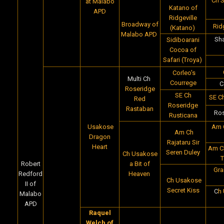
Ch S
at Malabo
Katano of
APD
Ridgeville
Broadway of
Rid
(Katano)
Malabo APD
Sha
Sidiboarani
Cocoa of
Safari (Troya)
Corleo's
Multi Ch
Courrege
C
Roseridge
SE Ch
SE Ch
Red
Roseridge
Rastaban
Ros
Rusticana
Usakose
Am 
Am Ch
Dragon
Rajataru Sir
Heart
Am Ch
Seren Duley
Ch Usakose
T
Robert
a Bit of
Gra
Redford
Heaven
Ch Usakose
II of
Secret Kiss
C
h
Malabo
APD
Raquel
Welch of