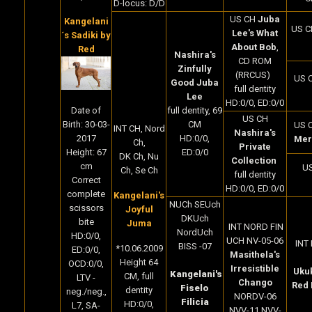
D-locus: D/D
US CH
Juba
Kangelani
US 
Lee's What
´s Sadiki by
About Bob
,
Red
Nashira's
CD ROM
Zinfully
(RRCUS)
US 
Good Juba
full dentity
Lee
HD:0/0, ED:0/0
full dentity, 69
Date of
US CH
CM
Birth:
30-03-
US 
INT CH, Nord
Nashira's
HD:0/0,
2017
Merl
Ch,
Private
ED:0/0
Height: 67
DK Ch, Nu
Collection
cm
US
Ch, Se Ch
full dentity
Correct
HD:0/0, ED:0/0
complete
Kangelani's
NUCh SEUch
scissors
Joyful
DKUch
bite
Juma
INT NORD FIN
NordUch
HD:0/0,
UCH NV-05-06
INT
BISS -07
*10.06.2009
ED:0/0,
Masithela's
Height 64
OCD:0/0,
Irresistible
Uku
Kangelani's
CM
, full
LTV -
Chango
Red
Fiselo
dentity
neg./neg.,
NORDV-06
Filicia
HD:0/0,
L7, SA-
NVV-11 NVV-