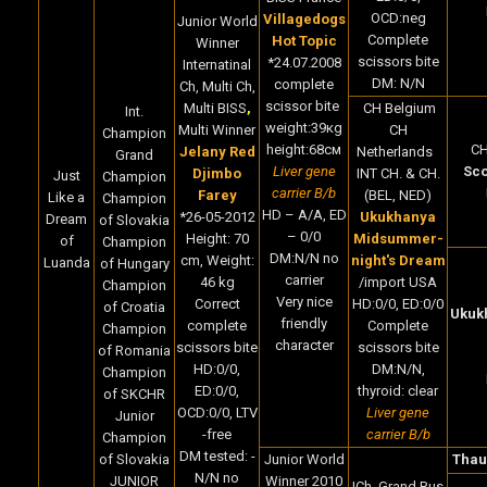
OCD:neg
Villagedogs
Junior World
Complete
Hot Topic
Winner
scissors bite
*24.07.2008
Internatinal
DM: N/N
complete
Ch, Multi Ch,
scissor bite
Multi BISS
,
CH Belgium
Int.
weight:39кg
Multi Winner
CH
Champion
height:68cм
C
Jelany Red
Netherlands
Grand
Liver gene
Sco
Djimbo
INT CH. & CH.
Just
Champion
carrier B/b
Farey
(BEL, NED)
Like a
Champion
HD – A/A, ED
*
26-05-2012
Ukukhanya
Dream
of Slovakia
– 0/0
Height:
70
Midsummer-
of
Champion
DM:N/N no
cm,
Weight:
night's Dream
Luanda
of Hungary
carrier
46
kg
/import USA
Champion
Very nice
Correct
HD:0/0, ED:0/0
of Croatia
Ukuk
friendly
complete
Complete
Champion
character
scissors bite
scissors bite
of Romania
HD:0/0,
DM:N/N,
Champion
ED:0/0,
thyroid: clear
of SKCHR
OCD:0/0, LTV
Liver gene
Junior
-free
carrier B/b
Champion
DM tested: -
of Slovakia
Junior World
Thau
N/N no
JUNIOR
Winner 2010
ICh, Grand Rus