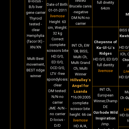
tested
B-locus -
full dnetity
Date of Birth
:
Brucela canis
B/b liver
64cm
01-01-2011
-negative
gene carrier
M
livernose
DM:N/N no
Thyroid
Height:
63
carrier
tested -
cm,
Weight:
clear
BISS 
32
kg
Hemphylia
Kwet
Correct
(facor IX) -
Cheyenne of
complete
INT Ch, EW
XN/XN
HD:0/0
Ka-Ul-Li´s
scissors bite
´08, BISS,
Ridges
ICh, 
HD:0/0,
Multi Ch,
Multi Best
HD:0/0, ED:0/0
Cto
ED:0/0,
Multi Grand
movement,
full dentity
/
OCD:0/0,
Ch, Multi
BEST ridge
livernose
Liv
LTV -free
Winner
winner
HD:0/0
spondylosis:
Hillvalley´s
clear
Angel for
INT Ch,
DM tested:
Luanda
Mu
European
N/N-no
*16.09.2005
Ch
O
Winner,Champ
carrier
complete
DE
JME -N/N -
scissor bite
Li
Ozrhode Wild
no carrier
height: 66 cм
HD:0/
Inspiration
D-locus -
livernose
f
/imp.
D/D
HD:A/A,