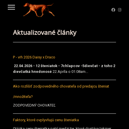
Aktualizované články
P - vrh 2026 Daisy x Draco
22.04.2026 - 12 šteniatok - 7chlapcov -5dievčat - z toho 2
dievčatká hnedonosé
22.Apríla o 01:08am...
Ako rozlíšiť zodpovedného chovateľa od predajcu šteniat
/množiteľa?
ZODPOVEDNÝ CHOVATEĽ
Faktory, ktoré ovplyvňujú cenu šteniatka
Otázka ceny šteniatka patrí medzi tie, ktoré dostáva takmer