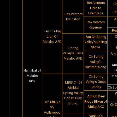
Rex Ventors
Ch
Hero to
Re
Evergrace
Rex Ventors
Princeton
A
Rex Ventors
Kayenne
Rex
Tan The
Big
Lion Of
C
Am Ch Spring
Malabo APD
Valley's Rolling
Stone
Spring
Valley's Flavia
Am 
Ch Spring
Malabo APD
Valley's
Am 
Summer Song
P
Hannibal of
Malabo
Ch S
Ch Spring
APD
Valley's Great
MBIS Ch Of
Gatsby
Ch Sp
Afrikka
Spring Valley
W
Am Ch Deer
Dorian Gray
Ridge Blixen of
Of Afrikka
(Bruno)
Ch D
Afrika AKC
SV
Hollywood
Nashira's