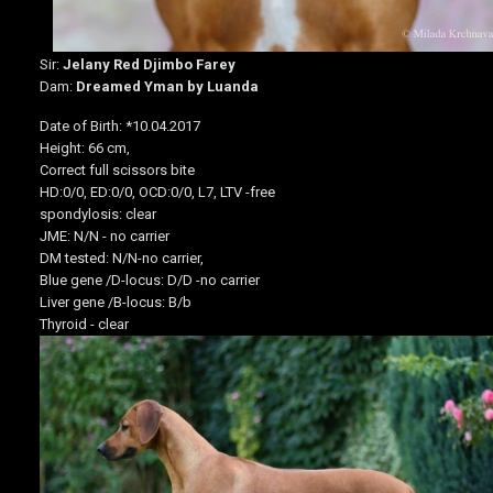
Sir:
Jelany Red Djimbo Farey
Dam:
Dreamed Yman by Luanda
Date of Birth
:
*10.04.2017
Height: 66
cm,
Correct full scissors bite
HD:0/0, ED:0/0, OCD:0/0, L7, LTV -free
spondylosis: clear
JME: N/N - no carrier
DM tested: N/N-no carrier,
Blue gene /D-locus: D/D -no carrier
Liver gene /B-locus: B/b
Thyroid - clear