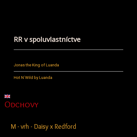
RR v spoluvlastníctve
Jonas the King of Luanda
Hot N´Wild by Luanda
Vyberte váš jazyk
Odchovy
M - vrh - Daisy x Redford