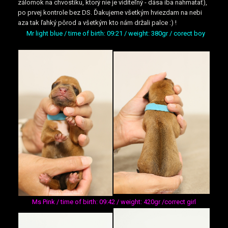
zálomok na chvostíku, ktorý nie je viditeľný - dása iba nahmatať),
po prvej kontrole bez DS. Ďakujeme všetkým hviezdam na nebi
aza tak ľahký pôrod a všetkým kto nám držali palce :) !
Mr light blue / time of birth: 09:21 / weight: 380gr / corect boy
Ms Pink / time of birth: 09:42 / weight: 420gr /correct girl