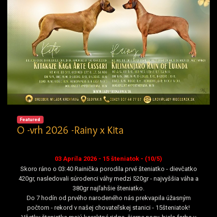
Featured
O -vrh 2026 -Rainy x Kita
03 Apríla 2026 - 15 šteniatok - (10/5)
Skoro ráno o 03:40 Rainička porodila prvé šteniatko - dievčatko
420gr, nasledovali súrodenci váhy medzi 520gr - najvyššia váha a
380gr najľahšie šteniatko.
Do 7 hodín od prvého narodeného nás prekvapila úžasným
počtom - rekord v našej chovateľskej stanici - 15šteniatok!