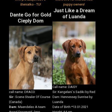
šteniatko - TU!
puppy owners!
Just Like a Dream
Dante Go for Gold
of Luanda
Cieply Dom
Call name: DAISY
Sir: Kangelani´s Sadiki by Red
call name: DRACO
Dam: Hennessey Sunrise by
Sir:
Scene Stealer Of Course
Luanda
(Canada)
Date of Birth:*13.01.2021
Dam:
Maendeleo A-team
Height: 64 cm
Angel Dreamgirl (imp