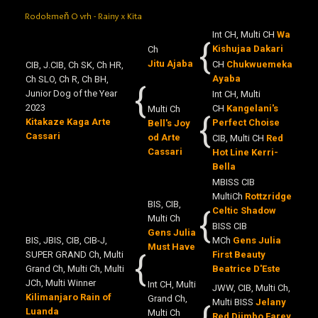
Rodokmeň O vrh - Rainy x Kita
Int CH, Multi CH
Wa
{
Kishujaa Dakari
Ch
Jitu Ajaba
CH
Chukwuemeka
CIB, J.CIB, Ch SK, Ch HR,
Ayaba
Ch SLO, Ch R, Ch BH,
{
Junior Dog of the Year
Int CH, Multi
2023
CH
Kangelani's
Multi Ch
{
Kitakaze Kaga Arte
Perfect Choise
Bell's Joy
Cassari
od Arte
CIB, Multi CH
Red
Cassari
Hot Line Kerri-
Bella
MBISS CIB
MultiCh
Rottzridge
BIS, CIB,
{
Celtic Shadow
Multi Ch
BISS CIB
Gens Julia
BIS, JBIS, CIB, CIB-J,
MCh
Gens Julia
Must Have
{
SUPER GRAND Ch, Multi
First Beauty
Grand Ch, Multi Ch, Multi
Beatrice D'Este
JCh, Multi Winner
Int CH, Multi
JWW, CIB, Multi Ch,
Kilimanjaro Rain of
Grand Ch,
Multi BISS
Jelany
Luanda
Multi Ch
Red Djimbo Farey