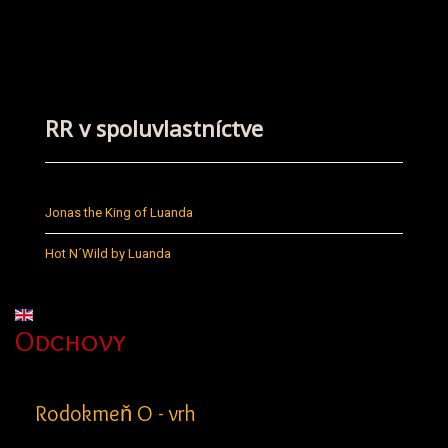
RR v spoluvlastníctve
Jonas the King of Luanda
Hot N´Wild by Luanda
Vyberte váš jazyk
Odchovy
Rodokmeň O - vrh