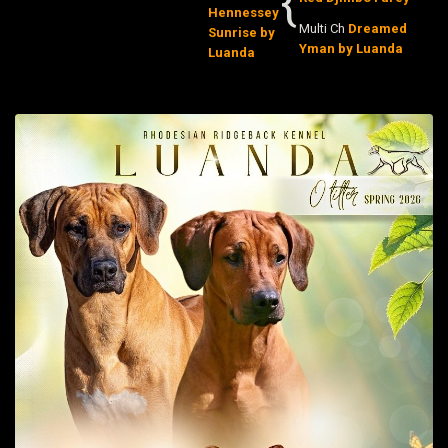
{
Hennessey
Multi Ch
Dreamed
Sunrise by
Yman by Luanda
Luanda