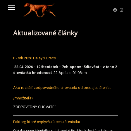
Aktualizované články
P - vrh 2026 Daisy x Draco
22.04.2026 - 12 šteniatok - 7chlapcov -5dievčat - z toho 2
dievčatká hnedonosé
22.Apríla o 01:08am...
Ako rozlíšiť zodpovedného chovateľa od predajcu šteniat
/množiteľa?
ZODPOVEDNÝ CHOVATEĽ
Faktory, ktoré ovplyvňujú cenu šteniatka
Otázka ceny šteniatka patrí medzi tie, ktoré dostáva takmer