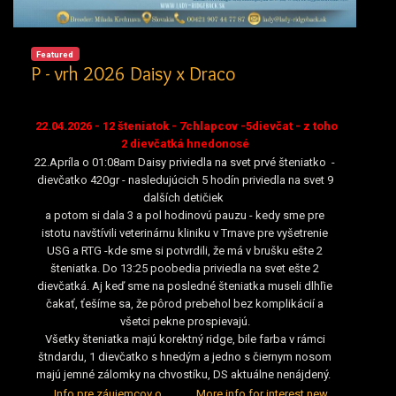
Featured
P - vrh 2026 Daisy x Draco
22.04.2026 - 12 šteniatok - 7chlapcov -5dievčat - z toho
2 dievčatká hnedonosé
22.Apríla o 01:08am Daisy priviedla na svet prvé šteniatko -
dievčatko 420gr - nasledujúcich 5 hodín priviedla na svet 9
dalších detičiek
a potom si dala 3 a pol hodinovú pauzu - kedy sme pre
istotu navštívili veterinárnu kliniku v Trnave pre vyšetrenie
USG a RTG -kde sme si potvrdili, že má v brušku ešte 2
šteniatka. Do 13:25 poobedia priviedla na svet ešte 2
dievčatká. Aj keď sme na posledné šteniatka museli dlhľie
čakať, ťešíme sa, že pôrod prebehol bez komplikácií a
všetci pekne prospievajú.
Všetky šteniatka majú korektný ridge, bile farba v rámci
štndardu, 1 dievčatko s hnedým a jedno s čiernym nosom
majú jemné zálomky na chvostíku, DS aktuálne nenájdený.
Info pre záujemcov o
More info for interest new