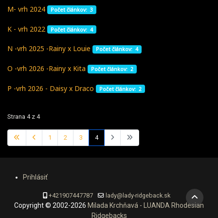
M- vrh 2024
Počet článkov: 3
K - vrh 2022
Počet článkov: 4
N -vrh 2025 -Rainy x Louie
Počet článkov: 4
O -vrh 2026 -Rainy x Kita
Počet článkov: 2
P -vrh 2026 - Daisy x Draco
Počet článkov: 2
Strana 4 z 4
1
2
3
4
Prihlásiť
+421907447787
lady@lady-ridgeback.sk
Copyright © 2002-2026
Milada Krchňavá - LUANDA Rhodesian
Ridgebacks