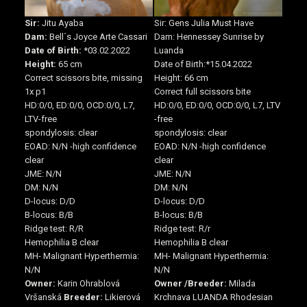
Sir:
Jitu Ayaba
Sir: Gens Julia Must Have
Dam:
Bell´s Joyce Arte Cassari
Dam: Hennessey Sunrise by
Date of Birth:
*03.02.2022
Luanda
Height:
65 cm
Date of Birth:*15.04.2022
Correct scissors bite, missing
Height: 66 cm
1x p1
Correct full scissors bite
HD:0/0, ED:0/0, OCD:0/0, L7,
HD:0/0, ED:0/0, OCD:0/0, L7, LTV
LTV-free
-free
spondylosis: clear
spondylosis: clear
EOAD: N/N -high confidence
EOAD: N/N -high confidence
clear
clear
JME: N/N
JME: N/N
DM: N/N
DM: N/N
D-locus: D/D
D-locus: D/D
B-locus: B/B
B-locus: B/B
Ridge test: R/R
Ridge test: R/r
Hemophilia B clear
Hemophilia B clear
MH- Malignant Hyperthermia:
MH- Malignant Hyperthermia:
N/N
N/N
Owner:
Karin Ohrablová
Owner /
Breeder:
Milada
Vršanská
Breeder:
Likierová
Krchnava LUANDA Rhodesian