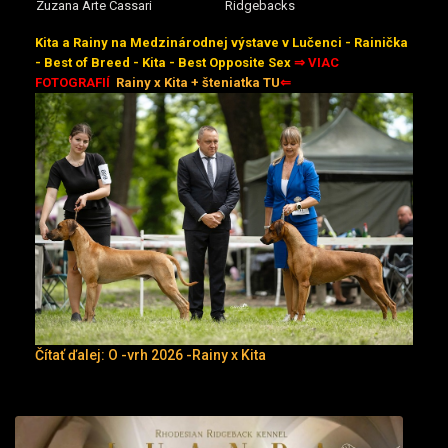
Zuzana Arte Cassari
Ridgebacks
Kita a Rainy na Medzinárodnej výstave v Lučenci - Rainička
- Best of Breed - Kita - Best Opposite Sex
⇒ VIAC
FOTOGRAFIÍ
Rainy x Kita + šteniatka TU
⇐
Čítať ďalej: O -vrh 2026 -Rainy x Kita