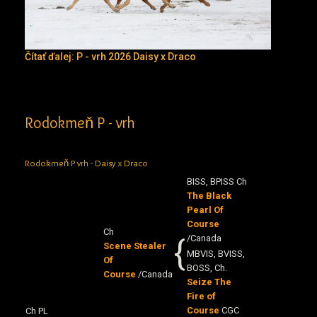
Čítať ďalej: P - vrh 2026 Daisy x Draco
Rodokmeň P - vrh
Rodokmeň P vrh - Daisy x Draco
BISS, BPISS Ch
The Black
Pearl Of
Course
Ch
{
/Canada
Scene Stealer
MBVIS, BVISS,
Of
BOSS, Ch.
Course
/Canada
Seize The
Fire of
Course
CGC
Ch PL