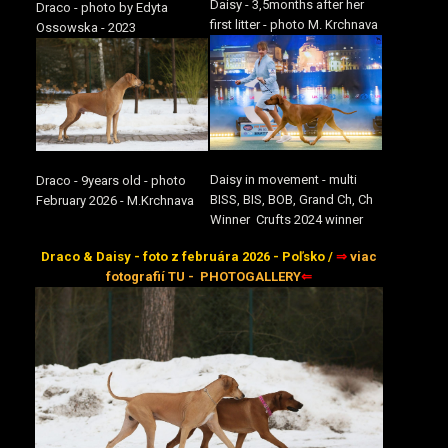
Daisy - 3,5months after her
Draco - photo by Edyta
first litter - photo M. Krchnava
Ossowska - 2023
Daisy in movement - multi
Draco - 9years old - photo
BISS, BIS, BOB, Grand Ch, Ch
February 2026 - M.Krchnava
Winner Crufts 2024 winner
Draco & Daisy - foto z februára 2026 - Poľsko /
⇒
viac
fotografií TU - PHOTOGALLERY
⇐