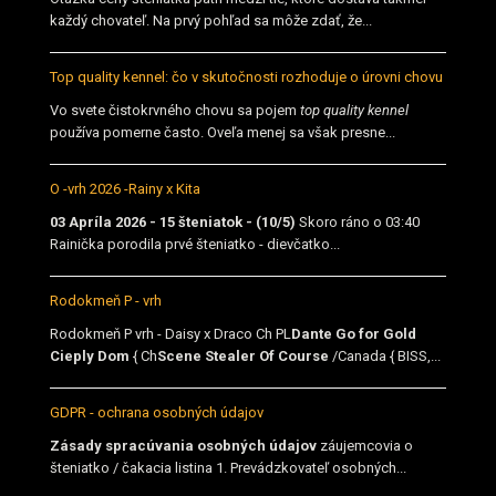
každý chovateľ. Na prvý pohľad sa môže zdať, že...
Top quality kennel: čo v skutočnosti rozhoduje o úrovni chovu
Vo svete čistokrvného chovu sa pojem
top quality kennel
používa pomerne často. Oveľa menej sa však presne...
O -vrh 2026 -Rainy x Kita
03 Apríla 2026 - 15 šteniatok - (10/5)
Skoro ráno o 03:40
Rainička porodila prvé šteniatko - dievčatko...
Rodokmeň P - vrh
Rodokmeň P vrh - Daisy x Draco Ch PL
Dante Go for Gold
Cieply Dom
{ Ch
Scene Stealer Of Course
/Canada { BISS,...
GDPR - ochrana osobných údajov
Zásady spracúvania osobných údajov
záujemcovia o
šteniatko / čakacia listina 1. Prevádzkovateľ osobných...