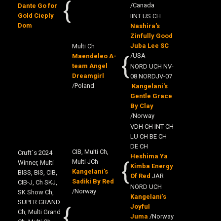
{
/Canada
Dante Go for
Gold Cieply
I
INT US CH
Dom
Nashira's
Zinfully Good
Juba Lee SC
Multi Ch
{
/USA
Maendeleo A-
team Angel
NORD UCH NV-
Dreamgirl
08 NORDJV-07
/Poland
Kangelani's
Gentle Grace
By Clay
/Norway
VDH CH INT CH
LU CH BE CH
DE CH
CIB, Multi Ch,
Cruft´s 2024
Heshima Ya
{
Multi JCh
Winner, Multi
Kimba Energy
Kangelani's
BISS, BIS, CIB,
Of Red
JAR
Sadiki By Red
CIB-J, Ch SKJ,
NORD UCH
/Norway
SK Show Ch,
Kangelani's
SUPER GRAND
{
Joyful
Ch, Multi Grand
Juma
/Norway