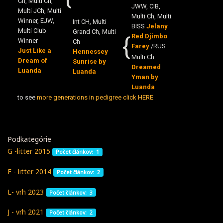
Ch, Multi Ch,
JWW, CIB,
Multi JCh, Multi
Multi Ch, Multi
Winner, EJW,
Int CH, Multi
BISS
Jelany
Multi Club
Grand Ch, Multi
{
Red Djimbo
Winner
Ch
Farey
/RUS
Just Like a
Hennessey
Multi Ch
Dream of
Sunrise by
Dreamed
Luanda
Luanda
Yman by
Luanda
to see
more generations in pedigree click HERE
Podkategórie
G -litter 2015
Počet článkov: 1
F - litter 2014
Počet článkov: 2
L- vrh 2023
Počet článkov: 3
J - vrh 2021
Počet článkov: 2