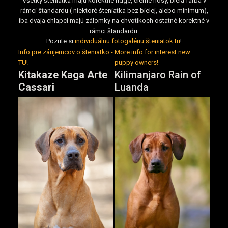
Všetky šteniatka majú korektné ridge, čierne nosy, biela farba v
rámci štandardu ( niektoré šteniatka bez bielej, alebo minimum),
iba dvaja chlapci majú zálomky na chvotíkoch ostatné korektné v
rámci štandardu.
Pozrite si
individuálnu fotogalériu šteniatok tu
!
Info pre záujemcov o šteniatko -
More info for interest new
TU!
puppy owners!
Kitakaze Kaga Arte
Kilimanjaro Rain of
Cassari
Luanda