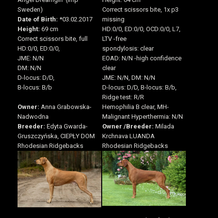
Correct scissors bite, 1x p3
Sweden)
missing
Date of Birth:
*03.02.2017
HD:0/0, ED:0/0, OCD:0/0, L7,
Height:
69 cm
LTV -free
Correct scissors bite, full
spondylosis: clear
HD:0/0, ED:0/0,
EOAD: N/N -high confidence
JME: N/N
clear
DM: N/N
JME: N/N, DM: N/N
D-locus: D/D,
D-locus: D/D, B-locus: B/b,
B-locus: B/b
Ridge test: R/R
Hemophilia B clear, MH-
Owner:
Anna Grabowska-
Malignant Hyperthermia: N/N
Nadwodna
Owner /
Breeder:
Milada
Breeder:
Edyta Gwarda-
Krchnava LUANDA
Gruszczyńska, CIEPŁY DOM
Rhodesian Ridgebacks
Rhodesian Ridgebacks